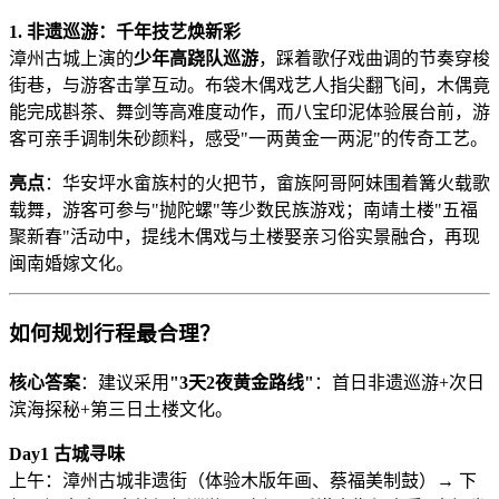
​1. 非遗巡游：千年技艺焕新彩​
漳州古城上演的​
​少年高跷队巡游​
​，踩着歌仔戏曲调的节奏穿梭
街巷，与游客击掌互动。布袋木偶戏艺人指尖翻飞间，木偶竟
能完成斟茶、舞剑等高难度动作，而八宝印泥体验展台前，游
客可亲手调制朱砂颜料，感受"一两黄金一两泥"的传奇工艺。
​亮点​
​：华安坪水畲族村的火把节，畲族阿哥阿妹围着篝火载歌
载舞，游客可参与"抛陀螺"等少数民族游戏；南靖土楼"五福
聚新春"活动中，提线木偶戏与土楼娶亲习俗实景融合，再现
闽南婚嫁文化。
如何规划行程最合理？
​核心答案​
​：建议采用​
​"3天2夜黄金路线"​
​：首日非遗巡游+次日
滨海探秘+第三日土楼文化。
​Day1 古城寻味​
上午：漳州古城非遗街（体验木版年画、蔡福美制鼓）→ 下