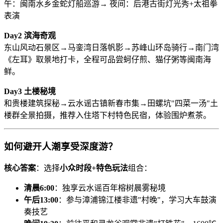
午：闽南水乡金蛇灯船巡游→ 夜间：后港古街灯光秀+太祖拳
表演
​Day2 滨海奇观​
东山风动石景区→马銮湾日落帆影→苏峰山环岛骑行→南门湾
《
左耳
》取景地打卡，全程可品尝蚵仔煎、猫仔粥等闽南海
鲜。
​Day3 土楼秘境​
和贵楼建筑探秘→云水谣古镇新春市集→田螺坑"四菜一汤"土
楼群全景拍摄，推荐入住塔下村特色民宿，体验围炉煮茶。
如何避开人潮享受深度游？
​核心答案​
​：选择​
​小众时段+特色玩法​
​组合：
​清晨6:00​
​：独享云水谣百年榕树晨雾秘境
​午后13:00​
​：参与漳浦锦江楼非遗"村晚"，学习大车鼓演
奏技艺