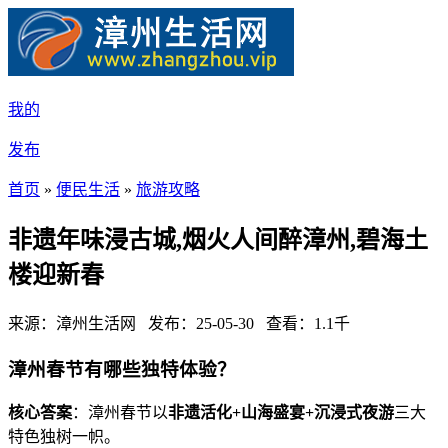
我的
发布
首页
»
便民生活
»
旅游攻略
非遗年味浸古城,烟火人间醉漳州,碧海土
楼迎新春
来源：漳州生活网 发布：25-05-30 查看：1.1千
漳州春节有哪些独特体验？
​核心答案​
​：漳州春节以​
​非遗活化+山海盛宴+沉浸式夜游​
​三大
特色独树一帜。