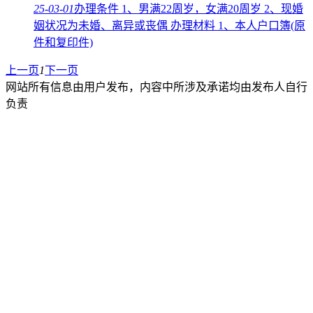
25-03-01
办理条件 1、男满22周岁，女满20周岁 2、现婚
姻状况为未婚、离异或丧偶 办理材料 1、本人户口簿(原
件和复印件)
上一页
1
下一页
网站所有信息由用户发布，内容中所涉及承诺均由发布人自行
负责