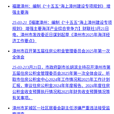
福建漳州：编制《“十五五”海上漳州建设专项规划》 增
强主要海
25-03-21
【福建漳州：编制《“十五五”海上漳州建设专项
规划》 增强主要海洋产业综合竞争力】财联社3月21日
电，漳州市发改委近日谋划起草《漳州市2025年海洋经
济工作要点》
漳州市召开第五届住房公积金管理委员会2025年第一次
全体会
25-03-21
3月21日，市政府副市长胡滨主持召开漳州市第
五届住房公积金管理委员会2025年第一次全体会议，听
取市住房公积金中心2024年工作情况和2025年工作计划
汇报，审议住房公积金2024年年度报告、2024年度住房
公积金收支预算执行情况和2025年财务收支预算情况等
有关事项。
漳州市芗城区一社区居委会副主任涉嫌严重违法接受监