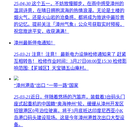
25-04-30
这个五一，不妨放慢脚步，在雨中感受漳州的
温润诗意，在晴日拥抱滨海的热情浪漫。无论是土楼的
烟火气，还是火山岩的沧桑感，都将成为旅途中最珍贵
的记忆。提前关注「漳州气象」公众号获取实时预报，
祝您旅途平安，收获满满！
漳州最新停电通知！
25-03-21
注意！注意！ 最新电力设施检修通知来了 赶紧
互相转告！ 检修作业时间：3月27日08:00至15:30 检修影
响范围:【芗城区】天宝镇五山庵村。
“漳州港造”出口 “一带一路”国家
25-03-21
近日，伴随着悠扬的汽笛声，装载着3台码头门
座式起重机的中国籍“奥海神州”轮，缓缓从漳州开发区
招银港区0号泊位驶离，将于3月底抵达印度尼西亚小K
岛港口码头建设现场。这是今年漳州港首次出口大型设
备。