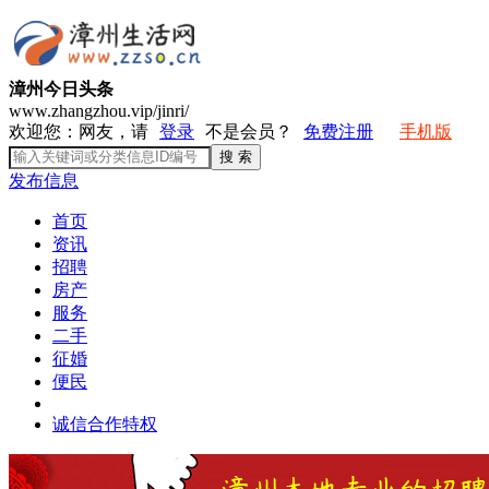
漳州今日头条
www.zhangzhou.vip/jinri/
欢迎您：网友，请
登录
不是会员？
免费注册
手机版
发布信息
首页
资讯
招聘
房产
服务
二手
征婚
便民
诚信合作特权