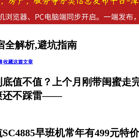
宿全解析,避坑指南
📔收藏这篇文章
到底值不值？上个月刚带闺蜜走
爽还不踩雷——
C4885早班机常年有499元特价