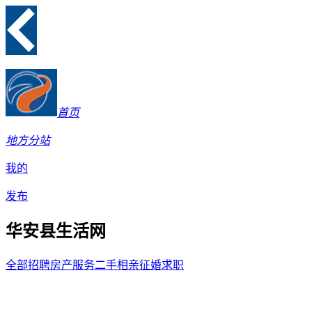
首页
地方分站
我的
发布
华安县生活网
全部
招聘
房产
服务
二手
相亲征婚
求职