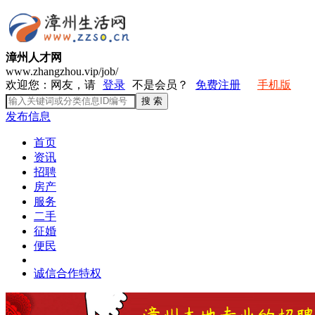
漳州人才网
www.zhangzhou.vip/job/
欢迎您：网友，请
登录
不是会员？
免费注册
手机版
发布信息
首页
资讯
招聘
房产
服务
二手
征婚
便民
诚信合作特权